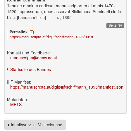
Tabulae omnium codicum manu scriptorum et annis 1470-
1520 impressorum, quos asservat Bibliotheca Seminarii cleric.
Linc. [handschriftlich]
— Linz, 1895
Seite: 9v
Permalink:
https://manuscripta.at/diglit/schiffmann_1895/0018
Kontakt und Feedback:
manuscripta@oeaw.ac.at
Startseite des Bandes
IIIF Manifest:
https://manuscripta.at/diglit/iiif/schiffmann_1895/manifest.json
Metadaten:
METS
Inhaltsverz. u. Volltextsuche