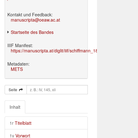
Kontakt und Feedback:
manuscripta@oeaw.ac.at
Startseite des Bandes
IIIF Manifest:
https://manuscripta.at/diglit/iiif/schiffmann_1895/manifest.json
Metadaten:
METS
Seite
Inhalt
1r
Titelblatt
1v
Vorwort