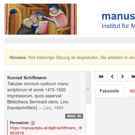
Hinweis:
Ihre bisherige Sitzung ist abgelaufen. Sie arbeiten in ei
Konrad Schiffmann
Tabulae omnium codicum manu
scriptorum et annis 1470-1520
Faksimile
Vo
impressorum, quos asservat
Bibliotheca Seminarii cleric. Linc.
[handschriftlich]
— Linz, 1895
Seite: 9v
Permalink:
https://manuscripta.at/diglit/schiffmann_18
95/0018