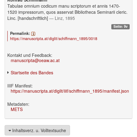
Tabulae omnium codicum manu scriptorum et annis 1470-
1520 impressorum, quos asservat Bibliotheca Seminarii cleric.
Linc. [handschriftlich]
— Linz, 1895
Seite: 9v
Permalink:
https://manuscripta.at/diglit/schiffmann_1895/0018
Kontakt und Feedback:
manuscripta@oeaw.ac.at
Startseite des Bandes
IIIF Manifest:
https://manuscripta.at/diglit/iiif/schiffmann_1895/manifest.json
Metadaten:
METS
Inhaltsverz. u. Volltextsuche