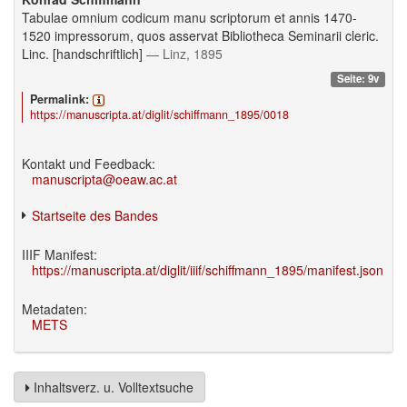
Tabulae omnium codicum manu scriptorum et annis 1470-
1520 impressorum, quos asservat Bibliotheca Seminarii cleric.
Linc. [handschriftlich]
— Linz, 1895
Seite: 9v
Permalink:
https://manuscripta.at/diglit/schiffmann_1895/0018
Kontakt und Feedback:
manuscripta@oeaw.ac.at
Startseite des Bandes
IIIF Manifest:
https://manuscripta.at/diglit/iiif/schiffmann_1895/manifest.json
Metadaten:
METS
Inhaltsverz. u. Volltextsuche