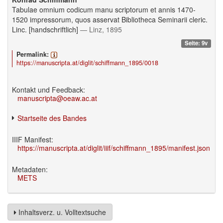
Tabulae omnium codicum manu scriptorum et annis 1470-
1520 impressorum, quos asservat Bibliotheca Seminarii cleric.
Linc. [handschriftlich]
— Linz, 1895
Seite: 9v
Permalink:
https://manuscripta.at/diglit/schiffmann_1895/0018
Kontakt und Feedback:
manuscripta@oeaw.ac.at
Startseite des Bandes
IIIF Manifest:
https://manuscripta.at/diglit/iiif/schiffmann_1895/manifest.json
Metadaten:
METS
Inhaltsverz. u. Volltextsuche