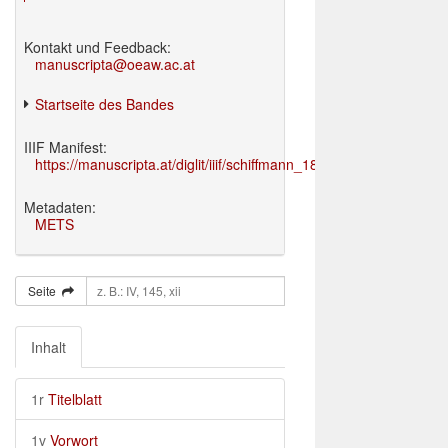
Kontakt und Feedback:
manuscripta@oeaw.ac.at
Startseite des Bandes
IIIF Manifest:
https://manuscripta.at/diglit/iiif/schiffmann_1895/manifest.json
Metadaten:
METS
Seite
Inhalt
1r
Titelblatt
1v
Vorwort