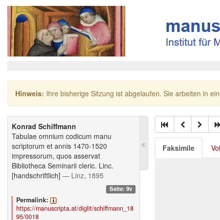
Hinweis:
Ihre bisherige Sitzung ist abgelaufen. Sie arbeiten in ei
Konrad Schiffmann
Tabulae omnium codicum manu
scriptorum et annis 1470-1520
Faksimile
Vo
impressorum, quos asservat
Bibliotheca Seminarii cleric. Linc.
[handschriftlich]
— Linz, 1895
Seite: 9v
Permalink:
https://manuscripta.at/diglit/schiffmann_18
95/0018