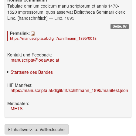
Tabulae omnium codicum manu scriptorum et annis 1470-
1520 impressorum, quos asservat Bibliotheca Seminarii cleric.
Linc. [handschriftlich]
— Linz, 1895
Seite: 9v
Permalink:
https://manuscripta.at/diglit/schiffmann_1895/0018
Kontakt und Feedback:
manuscripta@oeaw.ac.at
Startseite des Bandes
IIIF Manifest:
https://manuscripta.at/diglit/iiif/schiffmann_1895/manifest.json
Metadaten:
METS
Inhaltsverz. u. Volltextsuche