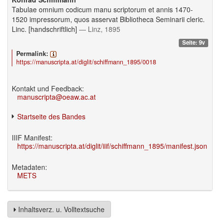
Tabulae omnium codicum manu scriptorum et annis 1470-
1520 impressorum, quos asservat Bibliotheca Seminarii cleric.
Linc. [handschriftlich]
— Linz, 1895
Seite: 9v
Permalink:
https://manuscripta.at/diglit/schiffmann_1895/0018
Kontakt und Feedback:
manuscripta@oeaw.ac.at
Startseite des Bandes
IIIF Manifest:
https://manuscripta.at/diglit/iiif/schiffmann_1895/manifest.json
Metadaten:
METS
Inhaltsverz. u. Volltextsuche