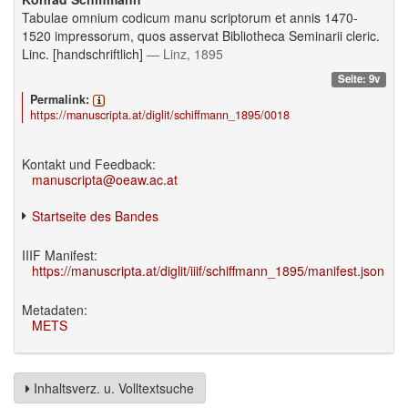
Tabulae omnium codicum manu scriptorum et annis 1470-
1520 impressorum, quos asservat Bibliotheca Seminarii cleric.
Linc. [handschriftlich]
— Linz, 1895
Seite: 9v
Permalink:
https://manuscripta.at/diglit/schiffmann_1895/0018
Kontakt und Feedback:
manuscripta@oeaw.ac.at
Startseite des Bandes
IIIF Manifest:
https://manuscripta.at/diglit/iiif/schiffmann_1895/manifest.json
Metadaten:
METS
Inhaltsverz. u. Volltextsuche