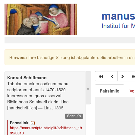
Hinweis:
Ihre bisherige Sitzung ist abgelaufen. Sie arbeiten in ei
Konrad Schiffmann
Tabulae omnium codicum manu
scriptorum et annis 1470-1520
Faksimile
Vo
impressorum, quos asservat
Bibliotheca Seminarii cleric. Linc.
[handschriftlich]
— Linz, 1895
Seite: 9v
Permalink:
https://manuscripta.at/diglit/schiffmann_18
95/0018