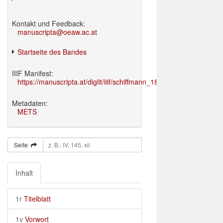
Kontakt und Feedback:
manuscripta@oeaw.ac.at
Startseite des Bandes
IIIF Manifest:
https://manuscripta.at/diglit/iiif/schiffmann_1895/manifest.json
Metadaten:
METS
Seite
Inhalt
1r
Titelblatt
1v
Vorwort