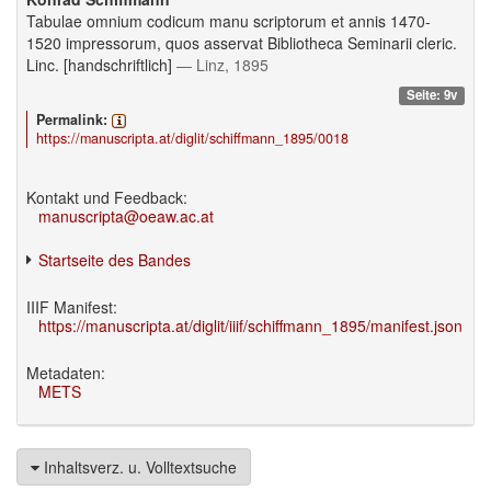
Tabulae omnium codicum manu scriptorum et annis 1470-
1520 impressorum, quos asservat Bibliotheca Seminarii cleric.
Linc. [handschriftlich]
— Linz, 1895
Seite: 9v
Permalink:
https://manuscripta.at/diglit/schiffmann_1895/0018
Kontakt und Feedback:
manuscripta@oeaw.ac.at
Startseite des Bandes
IIIF Manifest:
https://manuscripta.at/diglit/iiif/schiffmann_1895/manifest.json
Metadaten:
METS
Inhaltsverz. u. Volltextsuche