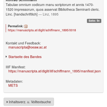
Tabulae omnium codicum manu scriptorum et annis 1470-
1520 impressorum, quos asservat Bibliotheca Seminarii cleric.
Linc. [handschriftlich]
— Linz, 1895
Seite: 9v
Permalink:
https://manuscripta.at/diglit/schiffmann_1895/0018
Kontakt und Feedback:
manuscripta@oeaw.ac.at
Startseite des Bandes
IIIF Manifest:
https://manuscripta.at/diglit/iiif/schiffmann_1895/manifest.json
Metadaten:
METS
Inhaltsverz. u. Volltextsuche