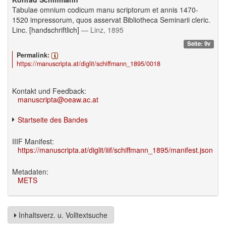
Tabulae omnium codicum manu scriptorum et annis 1470-
1520 impressorum, quos asservat Bibliotheca Seminarii cleric.
Linc. [handschriftlich]
— Linz, 1895
Seite: 9v
Permalink:
https://manuscripta.at/diglit/schiffmann_1895/0018
Kontakt und Feedback:
manuscripta@oeaw.ac.at
Startseite des Bandes
IIIF Manifest:
https://manuscripta.at/diglit/iiif/schiffmann_1895/manifest.json
Metadaten:
METS
Inhaltsverz. u. Volltextsuche