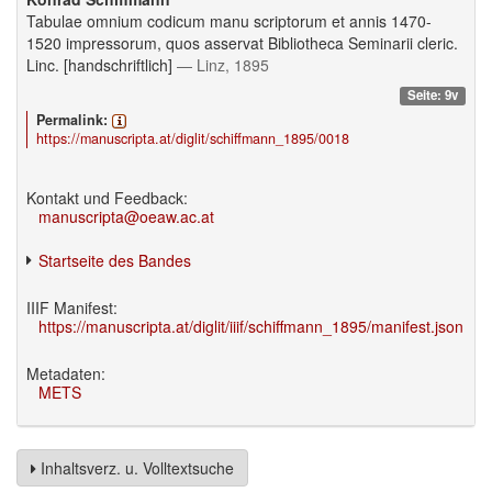
Tabulae omnium codicum manu scriptorum et annis 1470-
1520 impressorum, quos asservat Bibliotheca Seminarii cleric.
Linc. [handschriftlich]
— Linz, 1895
Seite: 9v
Permalink:
https://manuscripta.at/diglit/schiffmann_1895/0018
Kontakt und Feedback:
manuscripta@oeaw.ac.at
Startseite des Bandes
IIIF Manifest:
https://manuscripta.at/diglit/iiif/schiffmann_1895/manifest.json
Metadaten:
METS
Inhaltsverz. u. Volltextsuche