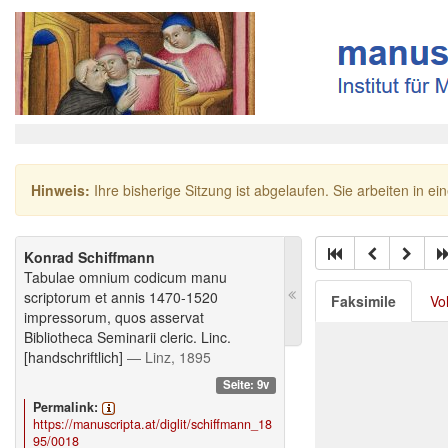
Hinweis:
Ihre bisherige Sitzung ist abgelaufen. Sie arbeiten in ei
Konrad Schiffmann
Tabulae omnium codicum manu
scriptorum et annis 1470-1520
Faksimile
Vo
impressorum, quos asservat
Bibliotheca Seminarii cleric. Linc.
[handschriftlich]
— Linz, 1895
Seite: 9v
Permalink:
https://manuscripta.at/diglit/schiffmann_18
95/0018