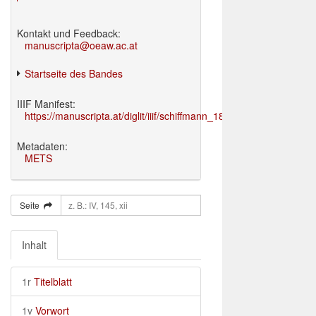
Kontakt und Feedback:
manuscripta@oeaw.ac.at
Startseite des Bandes
IIIF Manifest:
https://manuscripta.at/diglit/iiif/schiffmann_1895/manifest.json
Metadaten:
METS
Seite
Inhalt
1r
Titelblatt
1v
Vorwort