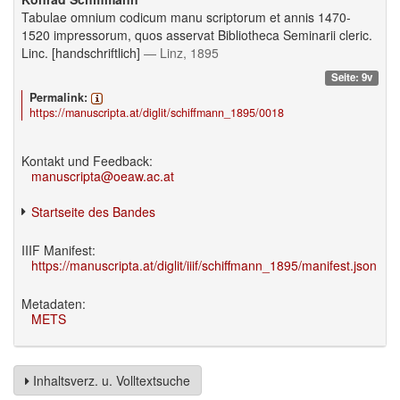
Tabulae omnium codicum manu scriptorum et annis 1470-
1520 impressorum, quos asservat Bibliotheca Seminarii cleric.
Linc. [handschriftlich]
— Linz, 1895
Seite: 9v
Permalink:
https://manuscripta.at/diglit/schiffmann_1895/0018
Kontakt und Feedback:
manuscripta@oeaw.ac.at
Startseite des Bandes
IIIF Manifest:
https://manuscripta.at/diglit/iiif/schiffmann_1895/manifest.json
Metadaten:
METS
Inhaltsverz. u. Volltextsuche