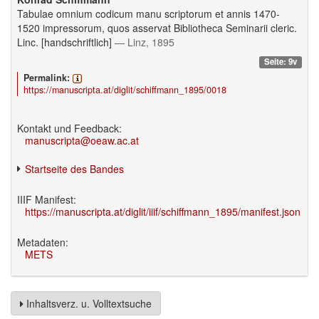
Tabulae omnium codicum manu scriptorum et annis 1470-
1520 impressorum, quos asservat Bibliotheca Seminarii cleric.
Linc. [handschriftlich]
— Linz, 1895
Seite: 9v
Permalink:
https://manuscripta.at/diglit/schiffmann_1895/0018
Kontakt und Feedback:
manuscripta@oeaw.ac.at
Startseite des Bandes
IIIF Manifest:
https://manuscripta.at/diglit/iiif/schiffmann_1895/manifest.json
Metadaten:
METS
Inhaltsverz. u. Volltextsuche