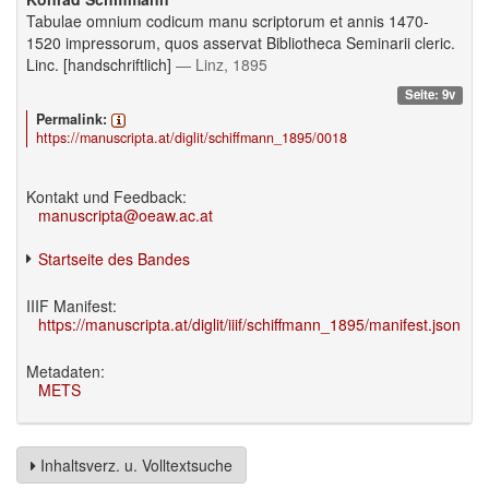
Tabulae omnium codicum manu scriptorum et annis 1470-
1520 impressorum, quos asservat Bibliotheca Seminarii cleric.
Linc. [handschriftlich]
— Linz, 1895
Seite: 9v
Permalink:
https://manuscripta.at/diglit/schiffmann_1895/0018
Kontakt und Feedback:
manuscripta@oeaw.ac.at
Startseite des Bandes
IIIF Manifest:
https://manuscripta.at/diglit/iiif/schiffmann_1895/manifest.json
Metadaten:
METS
Inhaltsverz. u. Volltextsuche