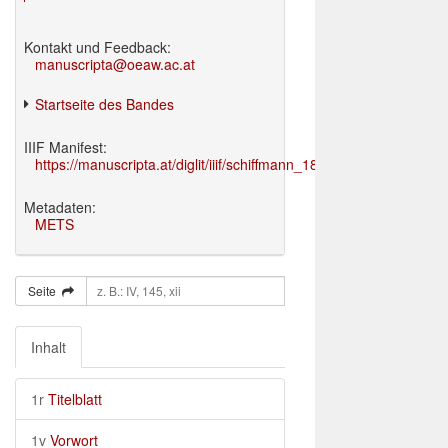
Kontakt und Feedback:
manuscripta@oeaw.ac.at
Startseite des Bandes
IIIF Manifest:
https://manuscripta.at/diglit/iiif/schiffmann_1895/manifest.json
Metadaten:
METS
Seite
Inhalt
1r
Titelblatt
1v
Vorwort