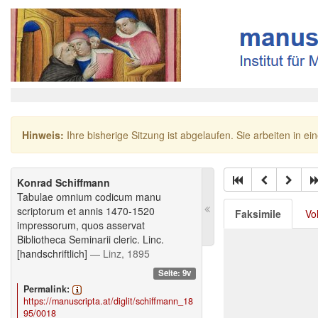
Hinweis:
Ihre bisherige Sitzung ist abgelaufen. Sie arbeiten in ei
Konrad Schiffmann
Tabulae omnium codicum manu
scriptorum et annis 1470-1520
Faksimile
Vo
impressorum, quos asservat
Bibliotheca Seminarii cleric. Linc.
[handschriftlich]
— Linz, 1895
Seite: 9v
Permalink:
https://manuscripta.at/diglit/schiffmann_18
95/0018