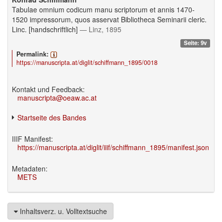
Tabulae omnium codicum manu scriptorum et annis 1470-
1520 impressorum, quos asservat Bibliotheca Seminarii cleric.
Linc. [handschriftlich]
— Linz, 1895
Seite: 9v
Permalink:
https://manuscripta.at/diglit/schiffmann_1895/0018
Kontakt und Feedback:
manuscripta@oeaw.ac.at
Startseite des Bandes
IIIF Manifest:
https://manuscripta.at/diglit/iiif/schiffmann_1895/manifest.json
Metadaten:
METS
Inhaltsverz. u. Volltextsuche