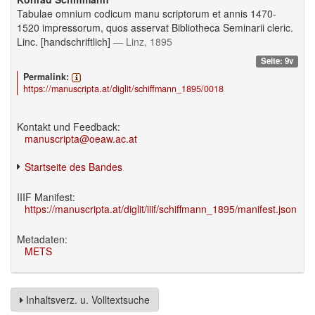
Tabulae omnium codicum manu scriptorum et annis 1470-
1520 impressorum, quos asservat Bibliotheca Seminarii cleric.
Linc. [handschriftlich]
— Linz, 1895
Seite: 9v
Permalink:
https://manuscripta.at/diglit/schiffmann_1895/0018
Kontakt und Feedback:
manuscripta@oeaw.ac.at
Startseite des Bandes
IIIF Manifest:
https://manuscripta.at/diglit/iiif/schiffmann_1895/manifest.json
Metadaten:
METS
Inhaltsverz. u. Volltextsuche