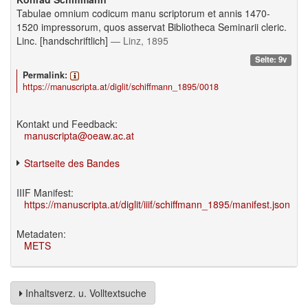
Tabulae omnium codicum manu scriptorum et annis 1470-
1520 impressorum, quos asservat Bibliotheca Seminarii cleric.
Linc. [handschriftlich]
— Linz, 1895
Seite: 9v
Permalink:
https://manuscripta.at/diglit/schiffmann_1895/0018
Kontakt und Feedback:
manuscripta@oeaw.ac.at
Startseite des Bandes
IIIF Manifest:
https://manuscripta.at/diglit/iiif/schiffmann_1895/manifest.json
Metadaten:
METS
Inhaltsverz. u. Volltextsuche