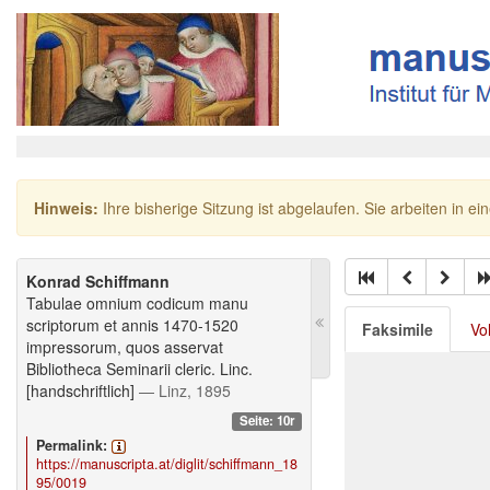
Hinweis:
Ihre bisherige Sitzung ist abgelaufen. Sie arbeiten in ei
Konrad Schiffmann
Tabulae omnium codicum manu
scriptorum et annis 1470-1520
Faksimile
Vo
impressorum, quos asservat
Bibliotheca Seminarii cleric. Linc.
[handschriftlich]
— Linz, 1895
Seite: 10r
Permalink:
https://manuscripta.at/diglit/schiffmann_18
95/0019