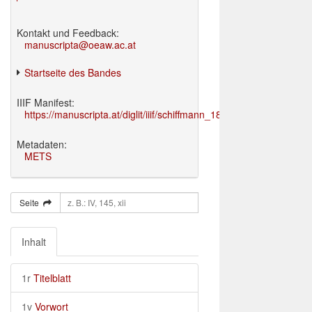
Kontakt und Feedback:
manuscripta@oeaw.ac.at
Startseite des Bandes
IIIF Manifest:
https://manuscripta.at/diglit/iiif/schiffmann_1895/manifest.json
Metadaten:
METS
Seite
Inhalt
1r
Titelblatt
1v
Vorwort