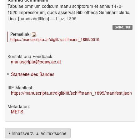
Tabulae omnium codicum manu scriptorum et annis 1470-
1520 impressorum, quos asservat Bibliotheca Seminarii cleric.
Linc. [handschriftlich]
— Linz, 1895
Seite: 10r
Permalink:
https://manuscripta.at/diglit/schiffmann_1895/0019
Kontakt und Feedback:
manuscripta@oeaw.ac.at
Startseite des Bandes
IIIF Manifest:
https://manuscripta.at/diglit/iiif/schiffmann_1895/manifest.json
Metadaten:
METS
Inhaltsverz. u. Volltextsuche