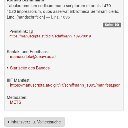
Tabulae omnium codicum manu scriptorum et annis 1470-
1520 impressorum, quos asservat Bibliotheca Seminarii cleric.
Linc. [handschriftlich]
— Linz, 1895
Seite: 10r
Permalink:
https://manuscripta.at/diglit/schiffmann_1895/0019
Kontakt und Feedback:
manuscripta@oeaw.ac.at
Startseite des Bandes
IIIF Manifest:
https://manuscripta.at/diglit/iiif/schiffmann_1895/manifest.json
Metadaten:
METS
Inhaltsverz. u. Volltextsuche