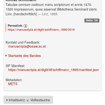
Tabulae omnium codicum manu scriptorum et annis 1470-
1520 impressorum, quos asservat Bibliotheca Seminarii cleric.
Linc. [handschriftlich]
— Linz, 1895
Seite: 10r
Permalink:
https://manuscripta.at/diglit/schiffmann_1895/0019
Kontakt und Feedback:
manuscripta@oeaw.ac.at
Startseite des Bandes
IIIF Manifest:
https://manuscripta.at/diglit/iiif/schiffmann_1895/manifest.json
Metadaten:
METS
Inhaltsverz. u. Volltextsuche