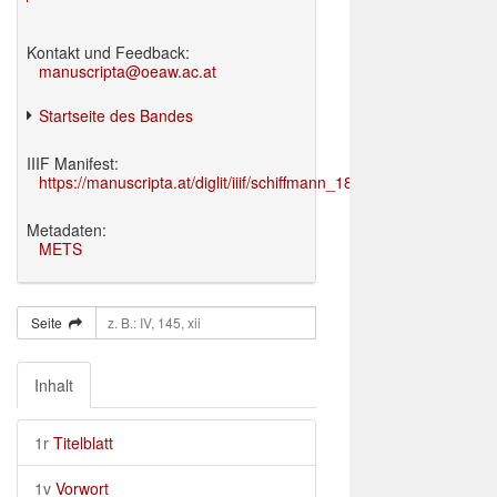
Kontakt und Feedback:
manuscripta@oeaw.ac.at
Startseite des Bandes
IIIF Manifest:
https://manuscripta.at/diglit/iiif/schiffmann_1895/manifest.json
Metadaten:
METS
Seite
Inhalt
1r
Titelblatt
1v
Vorwort