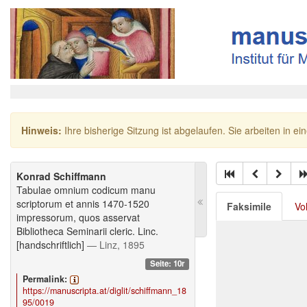
Hinweis:
Ihre bisherige Sitzung ist abgelaufen. Sie arbeiten in ei
Konrad Schiffmann
Tabulae omnium codicum manu
scriptorum et annis 1470-1520
Faksimile
Vo
impressorum, quos asservat
Bibliotheca Seminarii cleric. Linc.
[handschriftlich]
— Linz, 1895
Seite: 10r
Permalink:
https://manuscripta.at/diglit/schiffmann_18
95/0019