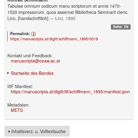
Tabulae omnium codicum manu scriptorum et annis 1470-
1520 impressorum, quos asservat Bibliotheca Seminarii cleric.
Linc. [handschriftlich]
— Linz, 1895
Seite: 10r
Permalink:
https://manuscripta.at/diglit/schiffmann_1895/0019
Kontakt und Feedback:
manuscripta@oeaw.ac.at
Startseite des Bandes
IIIF Manifest:
https://manuscripta.at/diglit/iiif/schiffmann_1895/manifest.json
Metadaten:
METS
Inhaltsverz. u. Volltextsuche