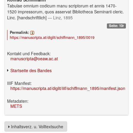
Tabulae omnium codicum manu scriptorum et annis 1470-
1520 impressorum, quos asservat Bibliotheca Seminarii cleric.
Linc. [handschriftlich]
— Linz, 1895
Seite: 10r
Permalink:
https://manuscripta.at/diglit/schiffmann_1895/0019
Kontakt und Feedback:
manuscripta@oeaw.ac.at
Startseite des Bandes
IIIF Manifest:
https://manuscripta.at/diglit/iiif/schiffmann_1895/manifest.json
Metadaten:
METS
Inhaltsverz. u. Volltextsuche