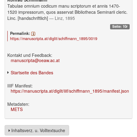
Tabulae omnium codicum manu scriptorum et annis 1470-
1520 impressorum, quos asservat Bibliotheca Seminarii cleric.
Linc. [handschriftlich]
— Linz, 1895
Seite: 10r
Permalink:
https://manuscripta.at/diglit/schiffmann_1895/0019
Kontakt und Feedback:
manuscripta@oeaw.ac.at
Startseite des Bandes
IIIF Manifest:
https://manuscripta.at/diglit/iiif/schiffmann_1895/manifest.json
Metadaten:
METS
Inhaltsverz. u. Volltextsuche