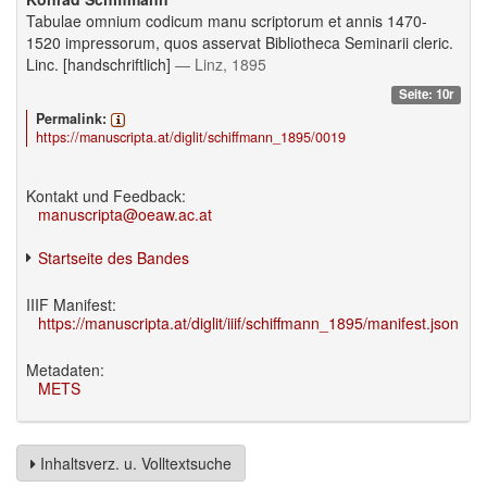
Tabulae omnium codicum manu scriptorum et annis 1470-
1520 impressorum, quos asservat Bibliotheca Seminarii cleric.
Linc. [handschriftlich]
— Linz, 1895
Seite: 10r
Permalink:
https://manuscripta.at/diglit/schiffmann_1895/0019
Kontakt und Feedback:
manuscripta@oeaw.ac.at
Startseite des Bandes
IIIF Manifest:
https://manuscripta.at/diglit/iiif/schiffmann_1895/manifest.json
Metadaten:
METS
Inhaltsverz. u. Volltextsuche