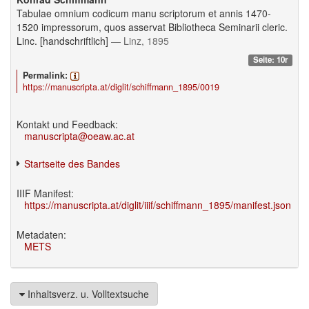
Tabulae omnium codicum manu scriptorum et annis 1470-
1520 impressorum, quos asservat Bibliotheca Seminarii cleric.
Linc. [handschriftlich]
— Linz, 1895
Seite: 10r
Permalink:
https://manuscripta.at/diglit/schiffmann_1895/0019
Kontakt und Feedback:
manuscripta@oeaw.ac.at
Startseite des Bandes
IIIF Manifest:
https://manuscripta.at/diglit/iiif/schiffmann_1895/manifest.json
Metadaten:
METS
Inhaltsverz. u. Volltextsuche