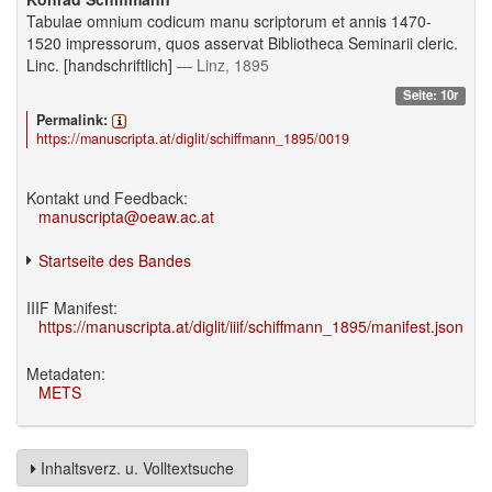
Tabulae omnium codicum manu scriptorum et annis 1470-
1520 impressorum, quos asservat Bibliotheca Seminarii cleric.
Linc. [handschriftlich]
— Linz, 1895
Seite: 10r
Permalink:
https://manuscripta.at/diglit/schiffmann_1895/0019
Kontakt und Feedback:
manuscripta@oeaw.ac.at
Startseite des Bandes
IIIF Manifest:
https://manuscripta.at/diglit/iiif/schiffmann_1895/manifest.json
Metadaten:
METS
Inhaltsverz. u. Volltextsuche