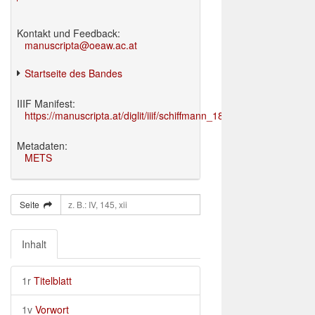
Kontakt und Feedback:
manuscripta@oeaw.ac.at
Startseite des Bandes
IIIF Manifest:
https://manuscripta.at/diglit/iiif/schiffmann_1895/manifest.json
Metadaten:
METS
Seite
Inhalt
1r
Titelblatt
1v
Vorwort