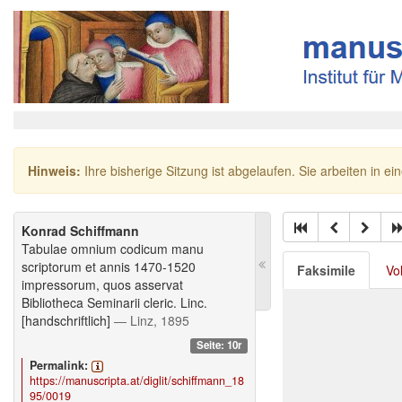
Hinweis:
Ihre bisherige Sitzung ist abgelaufen. Sie arbeiten in ei
Konrad Schiffmann
Tabulae omnium codicum manu
scriptorum et annis 1470-1520
Faksimile
Vo
impressorum, quos asservat
Bibliotheca Seminarii cleric. Linc.
[handschriftlich]
— Linz, 1895
Seite: 10r
Permalink:
https://manuscripta.at/diglit/schiffmann_18
95/0019