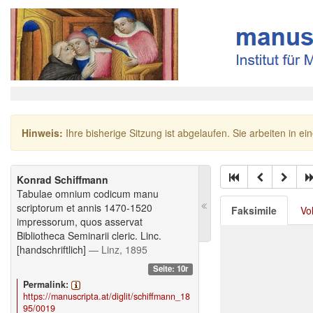
Hinweis:
Ihre bisherige Sitzung ist abgelaufen. Sie arbeiten in ei
Konrad Schiffmann
Tabulae omnium codicum manu
scriptorum et annis 1470-1520
Faksimile
Vo
impressorum, quos asservat
Bibliotheca Seminarii cleric. Linc.
[handschriftlich]
— Linz, 1895
Seite: 10r
Permalink:
https://manuscripta.at/diglit/schiffmann_18
95/0019