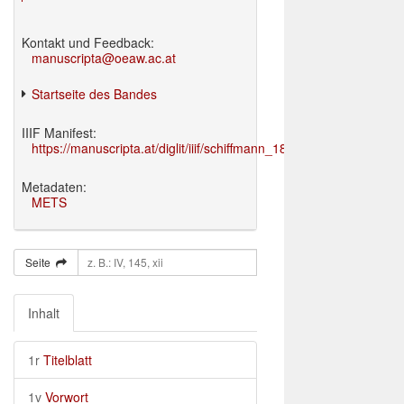
Kontakt und Feedback:
manuscripta@oeaw.ac.at
Startseite des Bandes
IIIF Manifest:
https://manuscripta.at/diglit/iiif/schiffmann_1895/manifest.json
Metadaten:
METS
Seite
Inhalt
1r
Titelblatt
1v
Vorwort