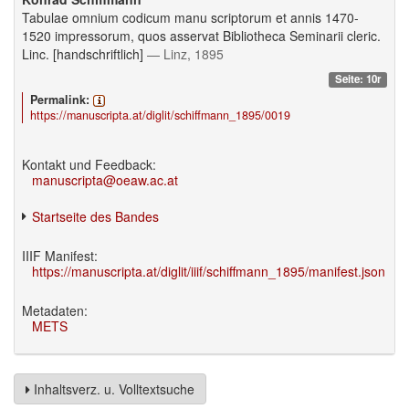
Tabulae omnium codicum manu scriptorum et annis 1470-
1520 impressorum, quos asservat Bibliotheca Seminarii cleric.
Linc. [handschriftlich]
— Linz, 1895
Seite: 10r
Permalink:
https://manuscripta.at/diglit/schiffmann_1895/0019
Kontakt und Feedback:
manuscripta@oeaw.ac.at
Startseite des Bandes
IIIF Manifest:
https://manuscripta.at/diglit/iiif/schiffmann_1895/manifest.json
Metadaten:
METS
Inhaltsverz. u. Volltextsuche