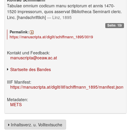
Tabulae omnium codicum manu scriptorum et annis 1470-
1520 impressorum, quos asservat Bibliotheca Seminarii cleric.
Linc. [handschriftlich]
— Linz, 1895
Seite: 10r
Permalink:
https://manuscripta.at/diglit/schiffmann_1895/0019
Kontakt und Feedback:
manuscripta@oeaw.ac.at
Startseite des Bandes
IIIF Manifest:
https://manuscripta.at/diglit/iiif/schiffmann_1895/manifest.json
Metadaten:
METS
Inhaltsverz. u. Volltextsuche