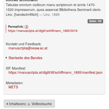
Tabulae omnium codicum manu scriptorum et annis 1470-
1520 impressorum, quos asservat Bibliotheca Seminarii cleric.
Linc. [handschriftlich]
— Linz, 1895
Seite: 10r
Permalink:
https://manuscripta.at/diglit/schiffmann_1895/0019
Kontakt und Feedback:
manuscripta@oeaw.ac.at
Startseite des Bandes
IIIF Manifest:
https://manuscripta.at/diglit/iiif/schiffmann_1895/manifest.json
Metadaten:
METS
Inhaltsverz. u. Volltextsuche