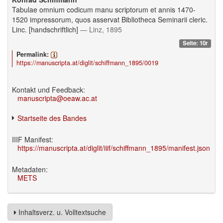
Tabulae omnium codicum manu scriptorum et annis 1470-
1520 impressorum, quos asservat Bibliotheca Seminarii cleric.
Linc. [handschriftlich]
— Linz, 1895
Seite: 10r
Permalink:
https://manuscripta.at/diglit/schiffmann_1895/0019
Kontakt und Feedback:
manuscripta@oeaw.ac.at
Startseite des Bandes
IIIF Manifest:
https://manuscripta.at/diglit/iiif/schiffmann_1895/manifest.json
Metadaten:
METS
Inhaltsverz. u. Volltextsuche