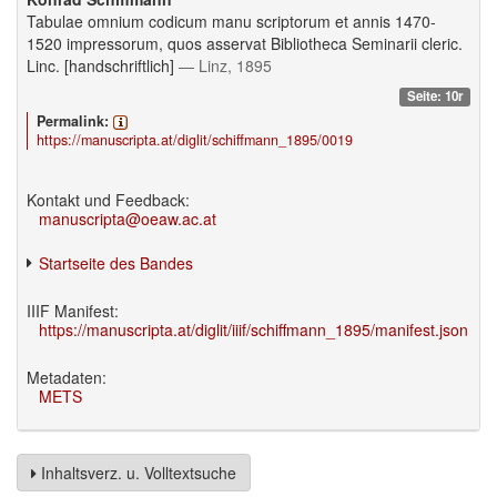
Tabulae omnium codicum manu scriptorum et annis 1470-
1520 impressorum, quos asservat Bibliotheca Seminarii cleric.
Linc. [handschriftlich]
— Linz, 1895
Seite: 10r
Permalink:
https://manuscripta.at/diglit/schiffmann_1895/0019
Kontakt und Feedback:
manuscripta@oeaw.ac.at
Startseite des Bandes
IIIF Manifest:
https://manuscripta.at/diglit/iiif/schiffmann_1895/manifest.json
Metadaten:
METS
Inhaltsverz. u. Volltextsuche