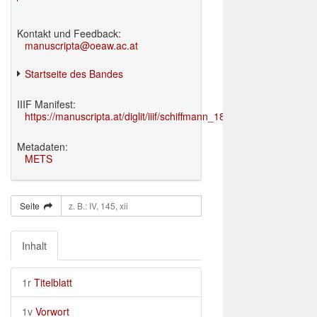
Kontakt und Feedback:
manuscripta@oeaw.ac.at
Startseite des Bandes
IIIF Manifest:
https://manuscripta.at/diglit/iiif/schiffmann_1895/manifest.json
Metadaten:
METS
Seite
Inhalt
1r
Titelblatt
1v
Vorwort