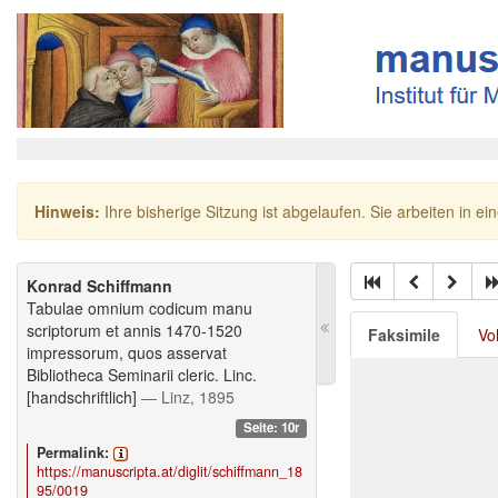
Hinweis:
Ihre bisherige Sitzung ist abgelaufen. Sie arbeiten in ei
Konrad Schiffmann
Tabulae omnium codicum manu
scriptorum et annis 1470-1520
Faksimile
Vo
impressorum, quos asservat
Bibliotheca Seminarii cleric. Linc.
[handschriftlich]
— Linz, 1895
Seite: 10r
Permalink:
https://manuscripta.at/diglit/schiffmann_18
95/0019