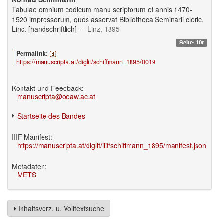
Tabulae omnium codicum manu scriptorum et annis 1470-
1520 impressorum, quos asservat Bibliotheca Seminarii cleric.
Linc. [handschriftlich]
— Linz, 1895
Seite: 10r
Permalink:
https://manuscripta.at/diglit/schiffmann_1895/0019
Kontakt und Feedback:
manuscripta@oeaw.ac.at
Startseite des Bandes
IIIF Manifest:
https://manuscripta.at/diglit/iiif/schiffmann_1895/manifest.json
Metadaten:
METS
Inhaltsverz. u. Volltextsuche