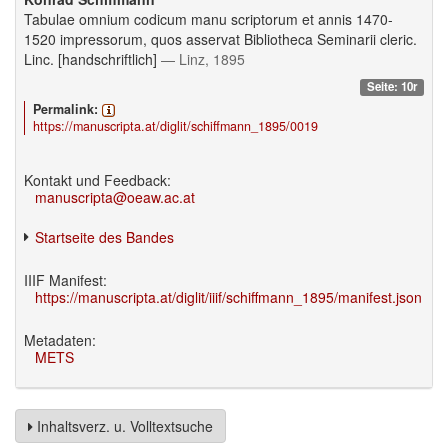
Tabulae omnium codicum manu scriptorum et annis 1470-
1520 impressorum, quos asservat Bibliotheca Seminarii cleric.
Linc. [handschriftlich]
— Linz, 1895
Seite: 10r
Permalink:
https://manuscripta.at/diglit/schiffmann_1895/0019
Kontakt und Feedback:
manuscripta@oeaw.ac.at
Startseite des Bandes
IIIF Manifest:
https://manuscripta.at/diglit/iiif/schiffmann_1895/manifest.json
Metadaten:
METS
Inhaltsverz. u. Volltextsuche