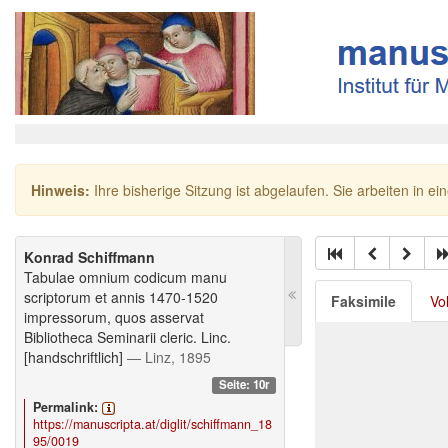
Hinweis:
Ihre bisherige Sitzung ist abgelaufen. Sie arbeiten in ei
Konrad Schiffmann
Tabulae omnium codicum manu
scriptorum et annis 1470-1520
Faksimile
Vo
impressorum, quos asservat
Bibliotheca Seminarii cleric. Linc.
[handschriftlich]
— Linz, 1895
Seite: 10r
Permalink:
https://manuscripta.at/diglit/schiffmann_18
95/0019