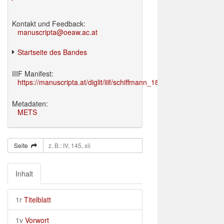
Kontakt und Feedback:
manuscripta@oeaw.ac.at
Startseite des Bandes
IIIF Manifest:
https://manuscripta.at/diglit/iiif/schiffmann_1895/manifest.json
Metadaten:
METS
Seite
Inhalt
1r
Titelblatt
1v
Vorwort