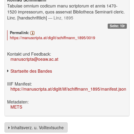
Tabulae omnium codicum manu scriptorum et annis 1470-
1520 impressorum, quos asservat Bibliotheca Seminarii cleric.
Linc. [handschriftlich]
— Linz, 1895
Seite: 10r
Permalink:
https://manuscripta.at/diglit/schiffmann_1895/0019
Kontakt und Feedback:
manuscripta@oeaw.ac.at
Startseite des Bandes
IIIF Manifest:
https://manuscripta.at/diglit/iiif/schiffmann_1895/manifest.json
Metadaten:
METS
Inhaltsverz. u. Volltextsuche