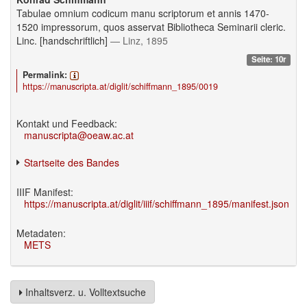
Tabulae omnium codicum manu scriptorum et annis 1470-
1520 impressorum, quos asservat Bibliotheca Seminarii cleric.
Linc. [handschriftlich]
— Linz, 1895
Seite: 10r
Permalink:
https://manuscripta.at/diglit/schiffmann_1895/0019
Kontakt und Feedback:
manuscripta@oeaw.ac.at
Startseite des Bandes
IIIF Manifest:
https://manuscripta.at/diglit/iiif/schiffmann_1895/manifest.json
Metadaten:
METS
Inhaltsverz. u. Volltextsuche