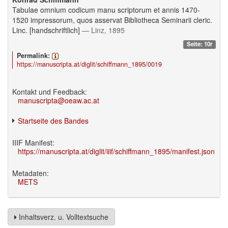
Tabulae omnium codicum manu scriptorum et annis 1470-
1520 impressorum, quos asservat Bibliotheca Seminarii cleric.
Linc. [handschriftlich]
— Linz, 1895
Seite: 10r
Permalink:
https://manuscripta.at/diglit/schiffmann_1895/0019
Kontakt und Feedback:
manuscripta@oeaw.ac.at
Startseite des Bandes
IIIF Manifest:
https://manuscripta.at/diglit/iiif/schiffmann_1895/manifest.json
Metadaten:
METS
Inhaltsverz. u. Volltextsuche