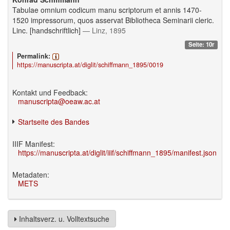
Tabulae omnium codicum manu scriptorum et annis 1470-
1520 impressorum, quos asservat Bibliotheca Seminarii cleric.
Linc. [handschriftlich]
— Linz, 1895
Seite: 10r
Permalink:
https://manuscripta.at/diglit/schiffmann_1895/0019
Kontakt und Feedback:
manuscripta@oeaw.ac.at
Startseite des Bandes
IIIF Manifest:
https://manuscripta.at/diglit/iiif/schiffmann_1895/manifest.json
Metadaten:
METS
Inhaltsverz. u. Volltextsuche