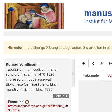
Hinweis:
Ihre bisherige Sitzung ist abgelaufen. Sie arbeiten in ei
Konrad Schiffmann
Tabulae omnium codicum manu
scriptorum et annis 1470-1520
Faksimile
Vo
impressorum, quos asservat
Bibliotheca Seminarii cleric. Linc.
[handschriftlich]
— Linz, 1895
Seite: 10r
Permalink:
https://manuscripta.at/diglit/schiffmann_18
95/0019