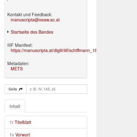
Kontakt und Feedback:
manuscripta@oeaw.ac.at
Startseite des Bandes
IIIF Manifest:
https://manuscripta.at/diglit/iiif/schiffmann_1895/manifest.json
Metadaten:
METS
Seite
Inhalt
1r
Titelblatt
1v
Vorwort