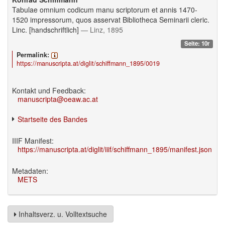
Tabulae omnium codicum manu scriptorum et annis 1470-
1520 impressorum, quos asservat Bibliotheca Seminarii cleric.
Linc. [handschriftlich]
— Linz, 1895
Seite: 10r
Permalink:
https://manuscripta.at/diglit/schiffmann_1895/0019
Kontakt und Feedback:
manuscripta@oeaw.ac.at
Startseite des Bandes
IIIF Manifest:
https://manuscripta.at/diglit/iiif/schiffmann_1895/manifest.json
Metadaten:
METS
Inhaltsverz. u. Volltextsuche